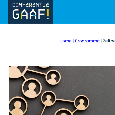
Home
|
Programma
|
Zelfb