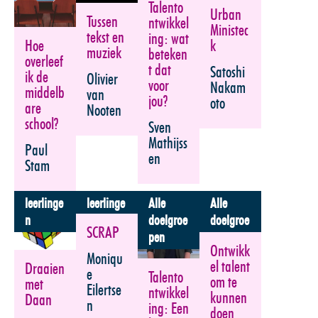
Talento
Urban
Tussen
ntwikkel
Ministec
tekst en
ing: wat
Hoe
k
muziek
beteken
overleef
t dat
Satoshi
ik de
Olivier
voor
Nakam
middelb
van
jou?
oto
are
Nooten
school?
Sven
Mathijss
Paul
en
Stam
leerlinge
leerlinge
Alle
Alle
n
n
doelgroe
doelgroe
SCRAP
pen
pen
Ontwikk
Moniqu
el talent
Draaien
e
Talento
om te
met
Eilertse
ntwikkel
kunnen
Daan
n
ing: Een
doen