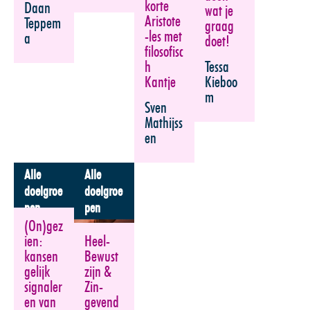
korte
Daan
wat je
Aristote
Teppem
graag
-les met
a
doet!
filosofisc
Tessa
h
Kieboo
Kantje
m
Sven
Mathijss
en
Alle
Alle
doelgroe
doelgroe
pen
pen
(On)gez
Heel-
ien:
Bewust
kansen
zijn &
gelijk
Zin-
signaler
gevend
en van