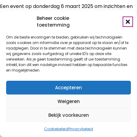
Een event op donderdag 6 maart 2025 om inzichten en
ervaringen rondom (hoog)begaafdheid te delen, nieuwe
Beheer cookie
kennis op te doen en materialen te verkennen. Een dag
toestemming
vol uitwisseling over theorie en praktijk voor
professionals uit het basisonderwijs én het voorgezet
Om de beste ervaringen te bieden, gebruiken wij technologieën
onderwijs in de regio die werken met (hoog)begaafde
zoals cookies om informatie over je apparaat op te slaan en/of te
leerlingen.
raadplegen. Door in te stemmen met deze technologieën kunnen
wij gegevens zoals surfgedrag of unieke ID's op deze site
verwerken. Als je geen toestemming geeft of uw toestemming
intrekt, kan dit een nadelige invloed hebben op bepaalde functies
BEKIJK DE FLYER
en mogelijkheden.
Accepteren
Ondertussen zijn we druk bezig met het ontwikkelen
van de nieuwe website.
Weigeren
Bekijk voorkeuren
Cookiebeleid
Privacybeleid