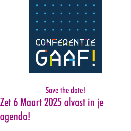
Save the date!
Zet 6 Maart 2025 alvast in je
agenda!