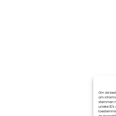
Om de best
om informat
stemmen me
unieke ID's
toestemmin
en mogelij